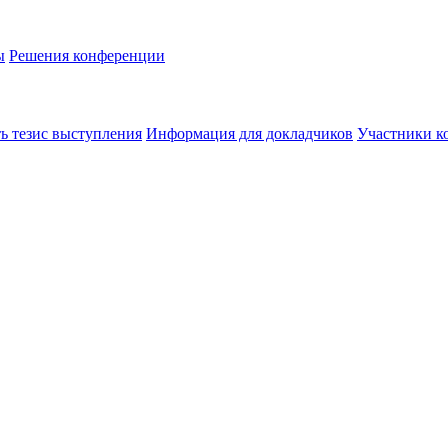
ы
Решения конференции
ь тезис выступления
Информация для докладчиков
Участники к