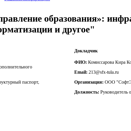
правление образования»: инфр
орматизации и другое"
Докладчик
ФИО:
Комиссарова Кира К
дополнительного
Email:
213@sfx-tula.ru
руктурный паспорт,
Организация:
ООО "СофтЭ
Должность:
Руководитель 