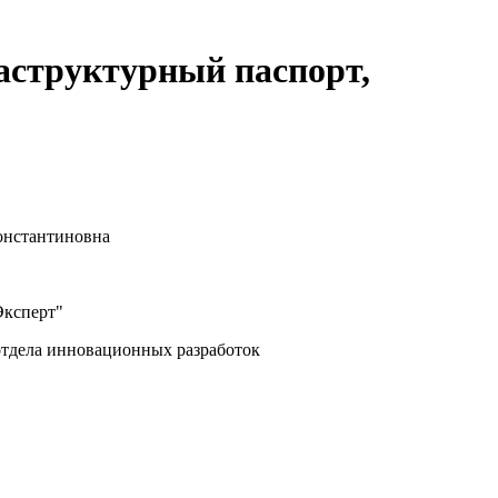
аструктурный паспорт,
онстантиновна
ксперт"
отдела инновационных разработок