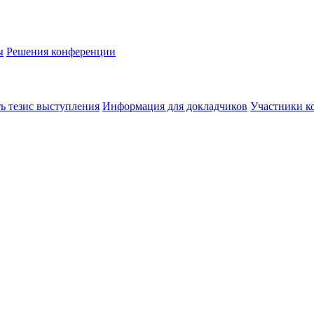
ы
Решения конференции
ь тезис выступления
Информация для докладчиков
Участники к