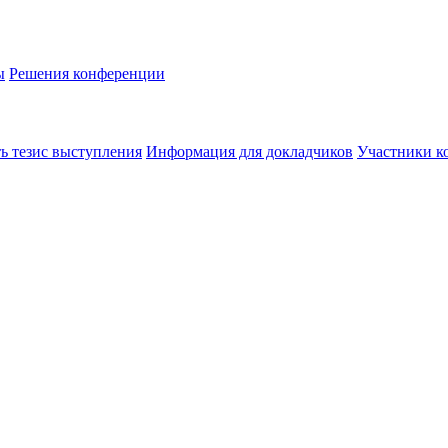
ы
Решения конференции
ь тезис выступления
Информация для докладчиков
Участники к