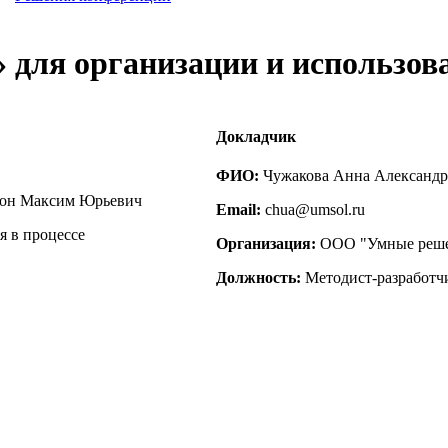
для организации и использова
Докладчик
ФИО:
Чужакова Анна Александр
ион Максим Юрьевич
Email:
chua@umsol.ru
я в процессе
Организация:
ООО "Умные реш
Должность:
Методист-разработч