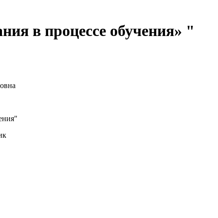
ния в процессе обучения» "
овна
ения"
ик