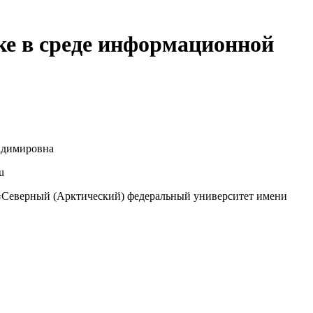
ке в среде информационной
адимировна
u
еверный (Арктический) федеральный университет имени