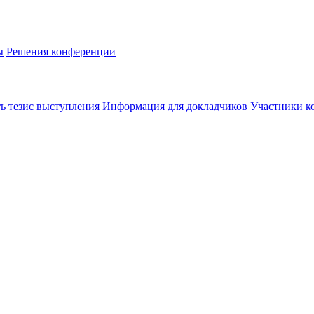
ы
Решения конференции
ь тезис выступления
Информация для докладчиков
Участники к