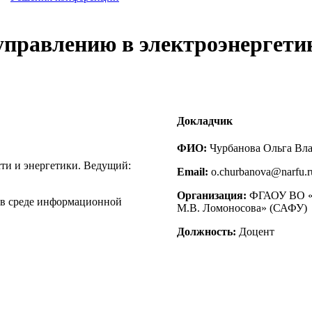
 управлению в электроэнергети
Докладчик
ФИО:
Чурбанова Ольга Вл
и и энергетики. Ведущий:
Email:
o.churbanova@narfu.r
Организация:
ФГАОУ ВО «С
 в среде информационной
М.В. Ломоносова» (САФУ)
Должность:
Доцент