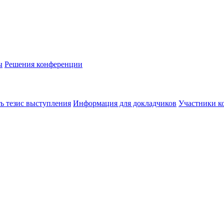
ы
Решения конференции
ь тезис выступления
Информация для докладчиков
Участники к