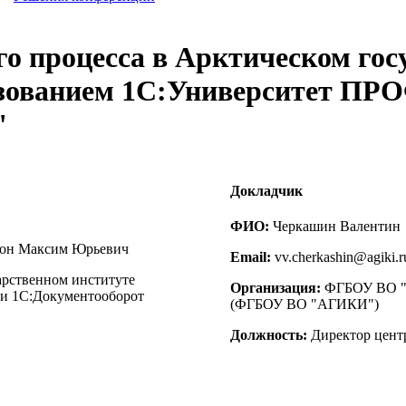
го процесса в Арктическом гос
ьзованием 1С:Университет ПР
"
Докладчик
ФИО:
Черкашин Валентин
ион Максим Юрьевич
Email:
vv.cherkashin@agiki.r
арственном институте
Организация:
ФГБОУ ВО "А
 и 1С:Документооборот
(ФГБОУ ВО "АГИКИ")
Должность:
Директор цент