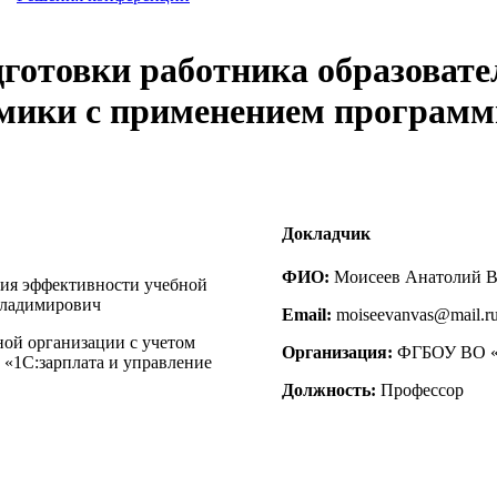
дготовки работника образовате
мики с применением программ
Докладчик
ФИО:
Моисеев Анатолий В
ния эффективности учебной
Владимирович
Email:
moiseevanvas@mail.r
ной организации с учетом
Организация:
ФГБОУ ВО «Д
«1С:зарплата и управление
Должность:
Профессор