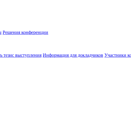
ы
Решения конференции
ь тезис выступления
Информация для докладчиков
Участники к