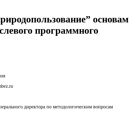
природопользование” основам
слевого программного
сия
bez.ru
нерального директора по методологическим вопросам