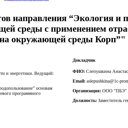
тов направления “Экология и 
щей среды с применением отра
ана окружающей среды Корп”"
Докладчик
ФИО:
Слепушкина Анаста
и и энергетики. Ведущий:
Email:
aslepushkina@1c-prom
родопользование” основам
Организация:
ООО "ПБЭ"
левого программного
Должность:
Заместитель ге