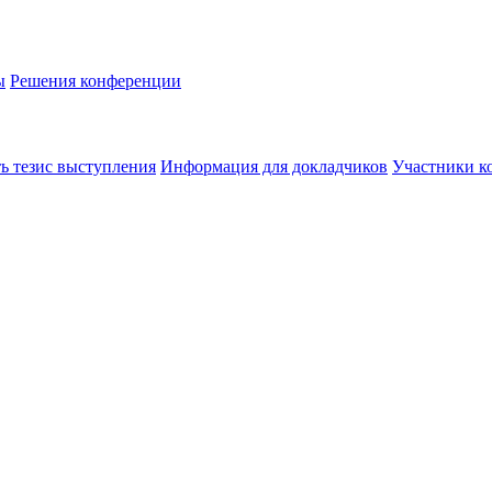
ы
Решения конференции
ь тезис выступления
Информация для докладчиков
Участники к