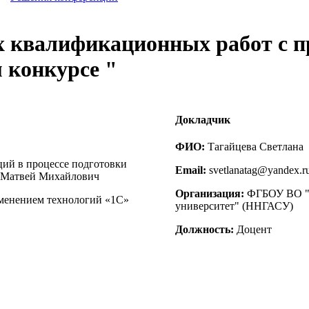
х квалификационных работ с п
 конкурсе "
Докладчик
ФИО:
Тагайцева Светлана
ций в процессе подготовки
Email:
svetlanatag@yandex.r
н Матвей Михайлович
Организация:
ФГБОУ ВО "Н
менением технологий «1С»
университет" (ННГАСУ)
Должность:
Доцент