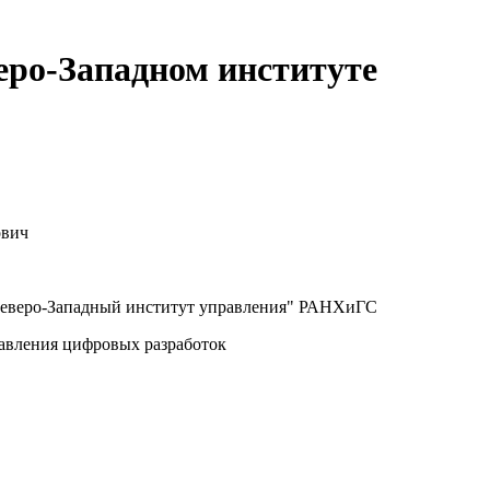
еро-Западном институте
ович
веро-Западный институт управления" РАНХиГС
авления цифровых разработок