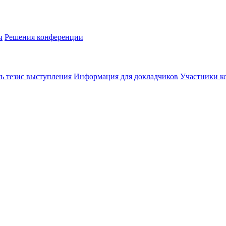
ы
Решения конференции
ь тезис выступления
Информация для докладчиков
Участники к