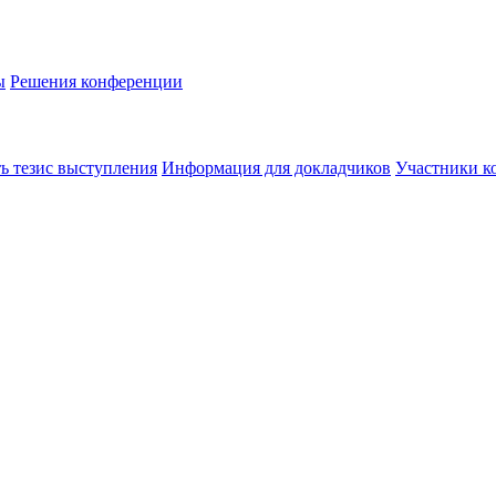
ы
Решения конференции
ь тезис выступления
Информация для докладчиков
Участники к