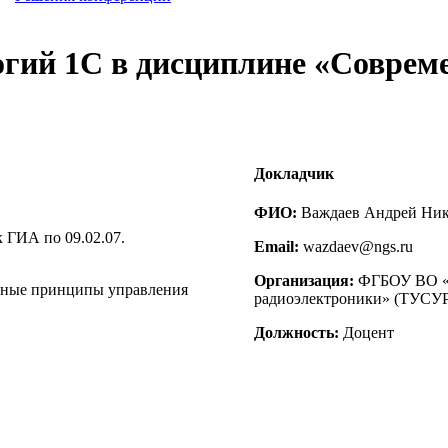
логий 1С в дисциплине «Совре
Докладчик
ФИО:
Важдаев Андрей Ник
 ГИА по 09.02.07.
Email:
wazdaev@ngs.ru
Организация:
ФГБОУ ВО «Т
нные принципы управления
радиоэлектроники» (ТУСУР
Должность:
Доцент