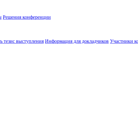
ы
Решения конференции
ь тезис выступления
Информация для докладчиков
Участники к