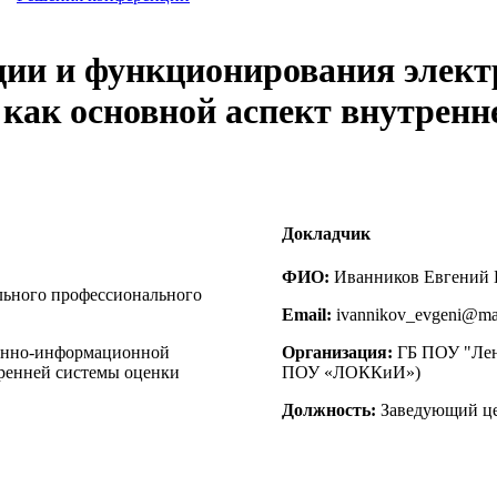
ации и функционирования элек
 как основной аспект внутренн
Докладчик
ФИО:
Иванников Евгений 
льного профессионального
Email:
ivannikov_evgeni@mai
онно-информационной
Организация:
ГБ ПОУ "Лени
тренней системы оценки
ПОУ «ЛОККиИ»)
Должность:
Заведующий це