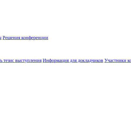
ы
Решения конференции
ь тезис выступления
Информация для докладчиков
Участники к