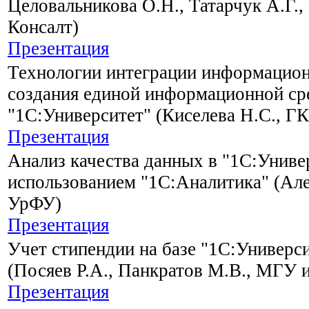
Целовальникова О.Н., Татарчук А.Г.,
Консалт)
Презентация
Технологии интеграции информацион
создания единой информационной сре
"1С:Университет" (Киселева Н.С., Г
Презентация
Анализ качества данных в "1С:Унив
использованием "1С:Аналитика" (Але
УрФУ)
Презентация
Учет стипендии на базе "1С:Универ
(Посяев Р.А., Панкратов М.В., МГУ и
Презентация