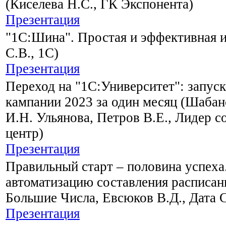
(Киселева Н.С., ГК Экспонента)
Презентация
"1С:Шина". Простая и эффективная 
С.В., 1С)
Презентация
Переход на "1С:Университет": запус
кампании 2023 за один месяц (Шабан
И.Н. Ульянова, Петров В.Е., Лидер с
центр)
Презентация
Правильный старт – половина успеха.
автоматизацию составления расписани
Большие Числа, Евсюков В.Д., Дата 
Презентация