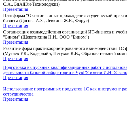
С.А., БиАйЭй-Технолоджиз)
Презентация
Платформа "Октагон": опыт прохождения студенческой практик
бизнеса (Досова А.З., Левкина Ж.Е., Форус)
Презентация
Организация взаимодействия организаций ИТ-бизнеса и уче
"Бином" (Щекотихина Н.И., ООО "Бином")
Презентация
Развитие форм практикоориетированного взаимодействия 1С ф
(Мутаев У.К., Кодерлайн, Петухов К.В., Образовательный ком
Презентация
Подготовка выпускных квалификационных работ с использов
деятельности базовой лаборатории в ЧувГУ имени И.Н. Ульян
Презентация
Использование программных продуктов 1С как инструмент ра
сотрудничества
Презентация