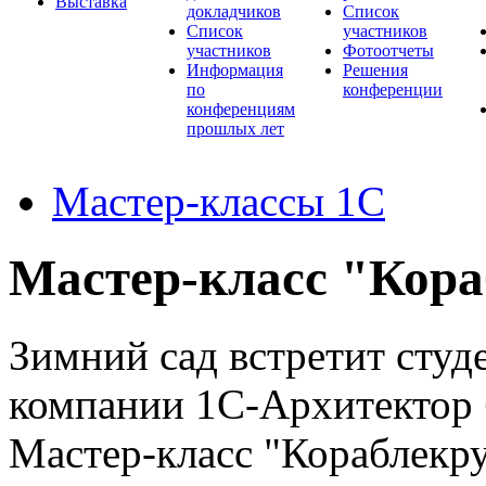
Выставка
докладчиков
Список
Список
участников
участников
Фотоотчеты
Информация
Решения
по
конференции
конференциям
прошлых лет
Мастер-классы 1С
Мастер-класс "Кор
Зимний сад встретит студ
компании 1С-Архитектор 
Мастер-класс "Кораблекр