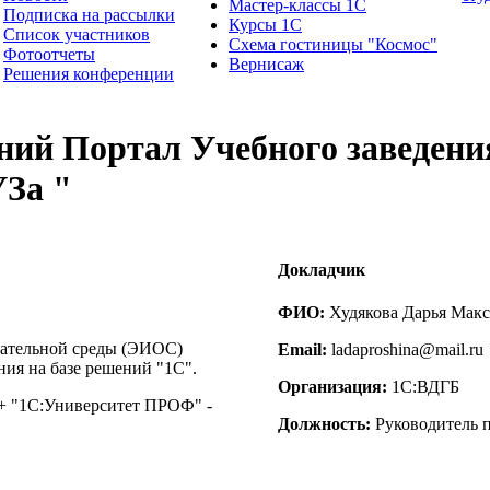
Мастер-классы 1С
Подписка на рассылки
Курсы 1С
Список участников
Схема гостиницы "Космос"
Фотоотчеты
Вернисаж
Решения конференции
нний Портал Учебного заведен
УЗа "
Докладчик
ФИО:
Худякова Дарья Мак
ательной среды (ЭИОС)
Email:
ladaproshina@mail.ru
ия на базе решений "1С".
Организация:
1С:ВДГБ
+ "1С:Университет ПРОФ" -
Должность:
Руководитель 