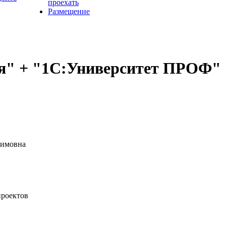
проехать
Размещение
ия" + "1С:Университет ПРОФ"
симовна
проектов