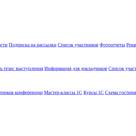
сти
Подписка на рассылки
Список участников
Фотоотчеты
Реш
ь тезис выступления
Информация для докладчиков
Список учас
тников конференции
Мастер-классы 1С
Курсы 1С
Схема гостин