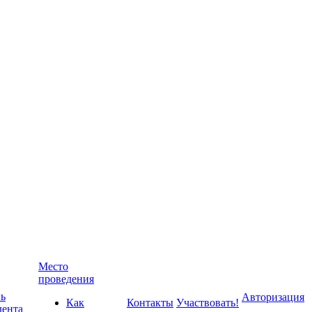
Место
проведения
ь
Авторизация
Как
Контакты
Участвовать!
дента