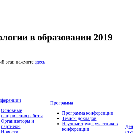
логии в образовании 2019
ный этап нажмите
здесь
нференции
Программа
Основные
Программа конференции
направления работы
Тезисы докладов
Организаторы и
Научные труды участников
партнеры
Ден
конференции
Новости
сту