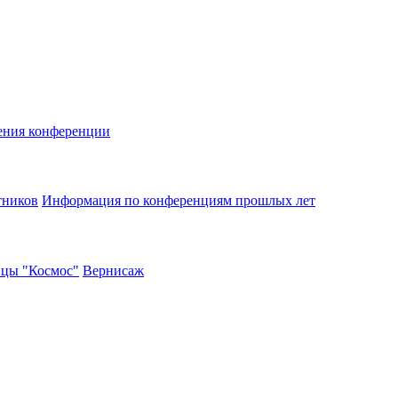
ения конференции
тников
Информация по конференциям прошлых лет
ицы "Космос"
Вернисаж