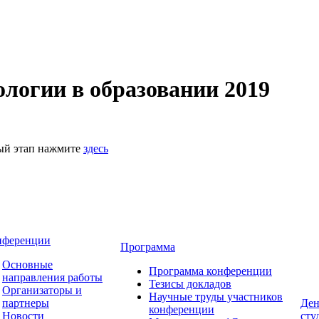
логии в образовании 2019
ный этап нажмите
здесь
нференции
Программа
Основные
Программа конференции
направления работы
Тезисы докладов
Организаторы и
Научные труды участников
партнеры
Ден
конференции
Новости
сту