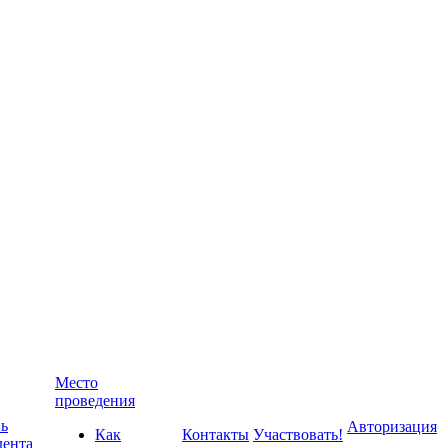
Место
проведения
ь
Авторизация
Как
Контакты
Участвовать!
дента