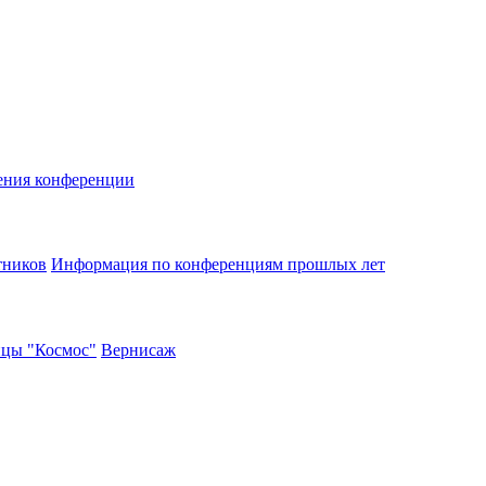
ения конференции
тников
Информация по конференциям прошлых лет
ицы "Космос"
Вернисаж