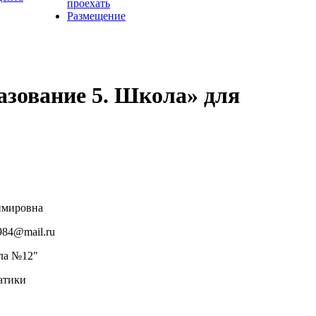
проехать
Размещение
азование 5. Школа» для
имировна
984@mail.ru
а №12"
атики