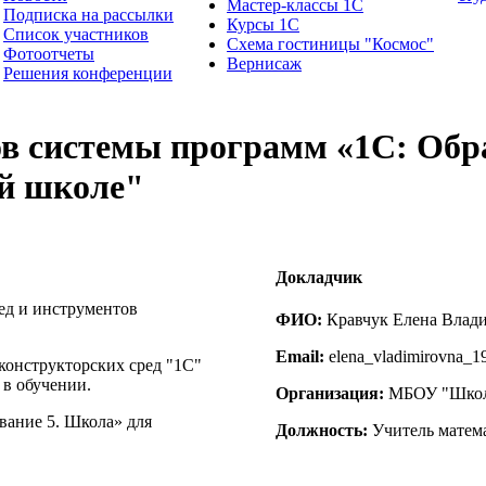
Мастер-классы 1С
Подписка на рассылки
Курсы 1С
Список участников
Схема гостиницы "Космос"
Фотоотчеты
Вернисаж
Решения конференции
ов системы программ «1С: Обр
ей школе"
Докладчик
ед и инструментов
ФИО:
Кравчук Елена Влад
Email:
elena_vladimirovna_1
конструкторских сред "1С"
в обучении.
Организация:
МБОУ "Школ
вание 5. Школа» для
Должность:
Учитель матем