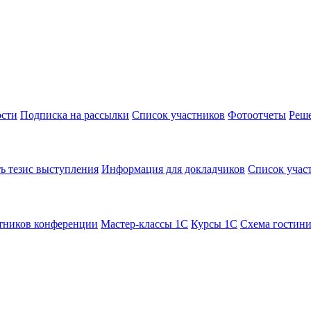
сти
Подписка на рассылки
Список участников
Фотоотчеты
Реш
ь тезис выступления
Информация для докладчиков
Список учас
тников конференции
Мастер-классы 1С
Курсы 1С
Схема гостин