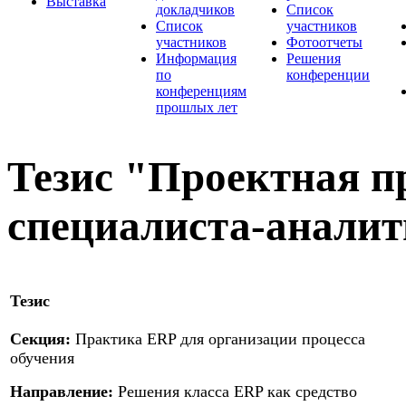
Выставка
докладчиков
Список
Список
участников
участников
Фотоотчеты
Информация
Решения
по
конференции
конференциям
прошлых лет
Тезис "Проектная п
специалиста-анали
Тезис
Секция:
Практика ERP для организации процесса
обучения
Направление:
Решения класса ERP как средство