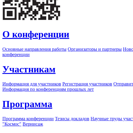
О конференции
Основные направления работы
Организаторы и партнеры
Ново
конференции
Участникам
Информация для участников
Регистрация участников
Отправит
Информация по конференциям прошлых лет
Программа
Программа конференции
Тезисы докладов
Научные труды учас
"Космос"
Вернисаж