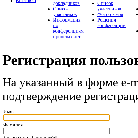
Выставка
докладчиков
Список
Список
участников
участников
Фотоотчеты
Информация
Решения
по
конференции
конференциям
прошлых лет
Регистрация пользо
На указанный в форме e-m
подтверждение регистрац
Имя:
Фамилия:
Логин (мин. 3 символа):
*