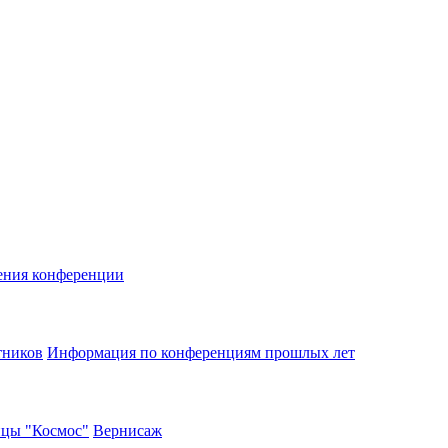
ения конференции
тников
Информация по конференциям прошлых лет
ицы "Космос"
Вернисаж