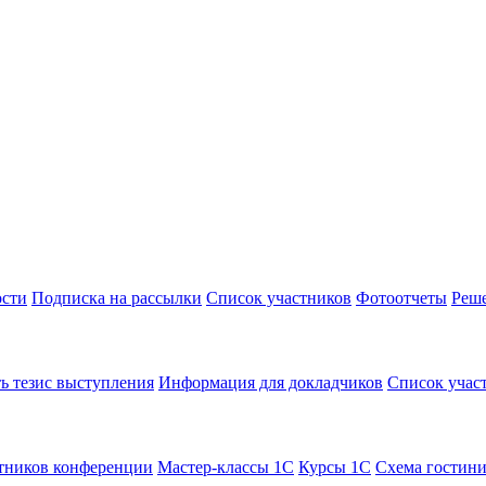
сти
Подписка на рассылки
Список участников
Фотоотчеты
Реш
ь тезис выступления
Информация для докладчиков
Список учас
тников конференции
Мастер-классы 1С
Курсы 1С
Схема гостин