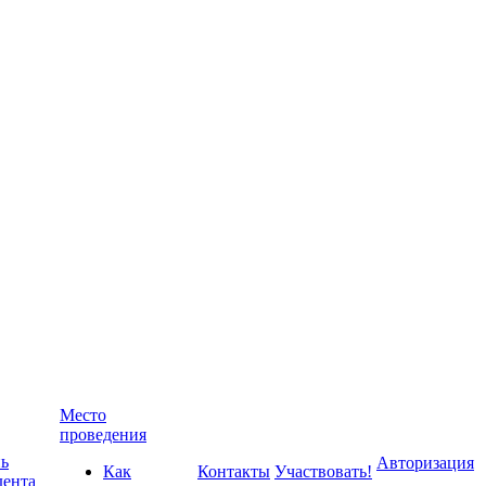
Место
проведения
ь
Авторизация
Как
Контакты
Участвовать!
дента