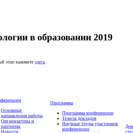
логии в образовании 2019
ный этап нажмите
здесь
нференции
Программа
Основные
Программа конференции
направления работы
Тезисы докладов
Организаторы и
Научные труды участников
партнеры
Ден
конференции
Новости
сту