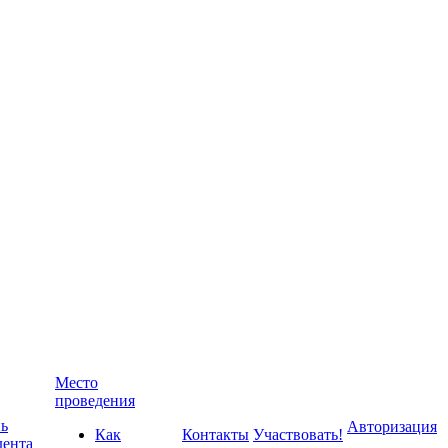
Место
проведения
ь
Авторизация
Как
Контакты
Участвовать!
дента