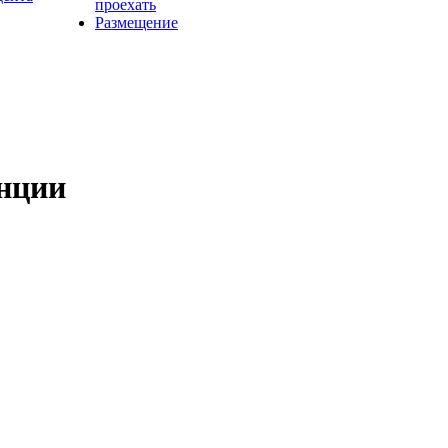
проехать
Размещение
нции