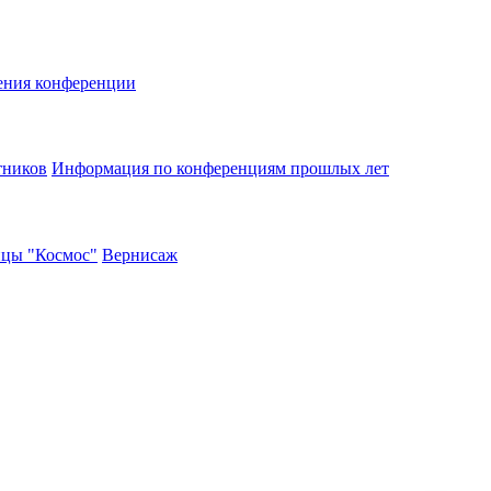
ения конференции
тников
Информация по конференциям прошлых лет
ицы "Космос"
Вернисаж