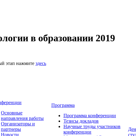
логии в образовании 2019
ный этап нажмите
здесь
нференции
Программа
Основные
Программа конференции
направления работы
Тезисы докладов
Организаторы и
Научные труды участников
партнеры
Ден
конференции
Новости
сту