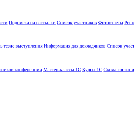
сти
Подписка на рассылки
Список участников
Фотоотчеты
Реш
ь тезис выступления
Информация для докладчиков
Список учас
тников конференции
Мастер-классы 1С
Курсы 1С
Схема гостин