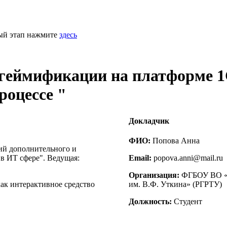
ный этап нажмите
здесь
 геймификации на платформе 1
роцессе "
Докладчик
ФИО:
Попова Анна
ий дополнительного и
в ИТ сфере". Ведущая:
Email:
popova.anni@mail.ru
Организация:
ФГБОУ ВО «Р
ак интерактивное средство
им. В.Ф. Уткина» (РГРТУ)
Должность:
Студент