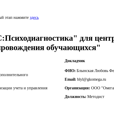
ный этап нажмите
здесь
:Психодиагностика" для центр
опровождения обучающихся"
Докладчик
ФИО:
Блынская Любовь Фе
дополнительного
Email:
blyl@gkomega.ru
зации учета и управления
Организация:
ООО "Омега
Должность:
Методист