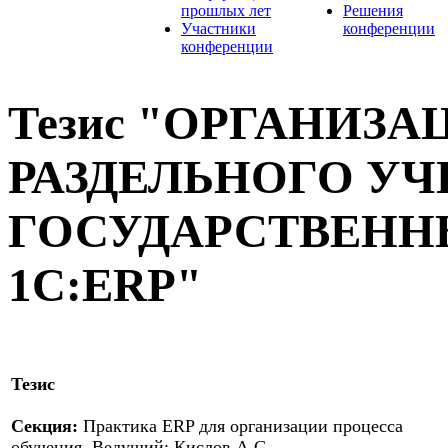
прошлых лет
Решения
Участники
конференции
конференции
Тезис "ОРГАНИЗА
РАЗДЕЛЬНОГО УЧ
ГОСУДАРСТВЕНН
1С:ERP"
Тезис
Секция:
Практика ERP для организации процесса
обучения. Ведущий: Кислов А.С.