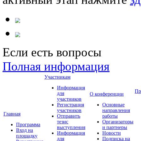
Если есть вопросы
Полная информация
Участникам
Информация
Пр
для
О конференции
участников
Регистрация
Основные
участников
направления
Главная
Отправить
работы
тезис
Организаторы
Программа
выступления
и партнеры
Вход на
Информация
Новости
площадку
для
Подписка на