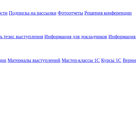
сти
Подписка на рассылки
Фотоотчеты
Решения конференции
ь тезис выступления
Информация для докладчиков
Информация 
ции
Материалы выступлений
Мастер-классы 1С
Курсы 1С
Верни