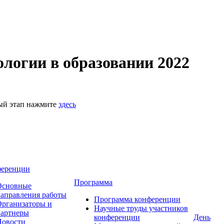
логии в образовании 2022
ный этап нажмите
здесь
ференции
Программа
Основные
аправления работы
Программа конференции
рганизаторы и
Научные труды участников
партнеры
конференции
День
Новости