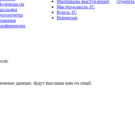
Материалы выступлений
студента
одписка на
Мастер-классы 1С
рассылки
Курсы 1С
Фотоотчеты
Вернисаж
Решения
конференции
оля:
ионные данные, будут высланы вам по email.