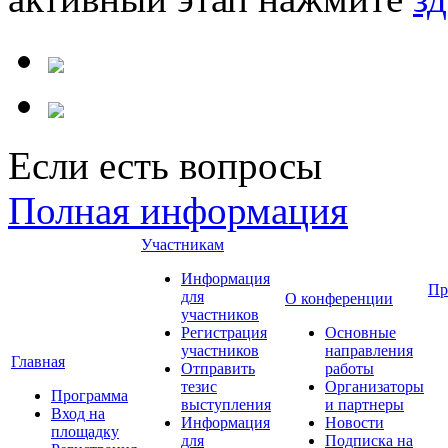
Если есть вопросы
Полная информация
Участникам
Информация
Пр
для
О конференции
участников
Регистрация
Основные
участников
направления
Главная
Отправить
работы
тезис
Организаторы
Программа
выступления
и партнеры
Вход на
Информация
Новости
площадку
для
Подписка на