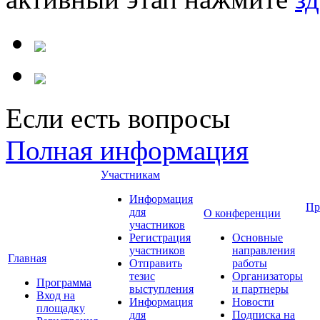
Если есть вопросы
Полная информация
Участникам
Информация
Пр
для
О конференции
участников
Регистрация
Основные
участников
направления
Главная
Отправить
работы
тезис
Организаторы
Программа
выступления
и партнеры
Вход на
Информация
Новости
площадку
для
Подписка на