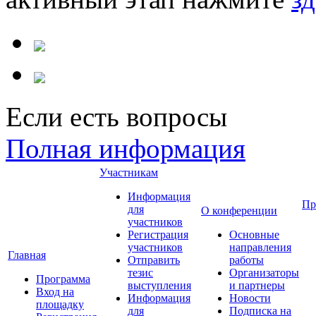
Если есть вопросы
Полная информация
Участникам
Информация
Пр
для
О конференции
участников
Регистрация
Основные
участников
направления
Главная
Отправить
работы
тезис
Организаторы
Программа
выступления
и партнеры
Вход на
Информация
Новости
площадку
для
Подписка на