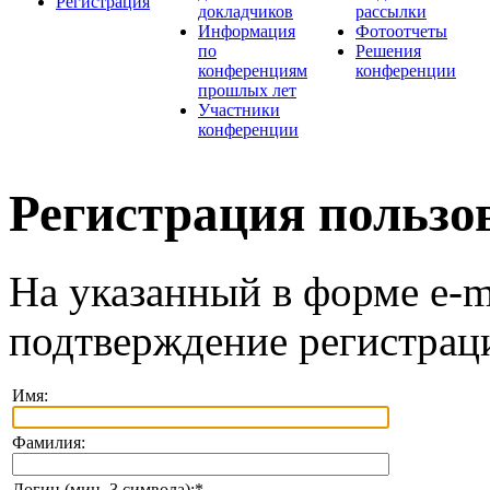
Регистрация
докладчиков
рассылки
Информация
Фотоотчеты
по
Решения
конференциям
конференции
прошлых лет
Участники
конференции
Регистрация пользо
На указанный в форме e-m
подтверждение регистрац
Имя:
Фамилия:
Логин (мин. 3 символа):
*