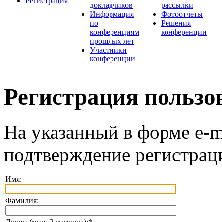
Регистрация
докладчиков
рассылки
Информация
Фотоотчеты
по
Решения
конференциям
конференции
прошлых лет
Участники
конференции
Регистрация пользо
На указанный в форме e-m
подтверждение регистрац
Имя:
Фамилия:
Логин (мин. 3 символа):
*