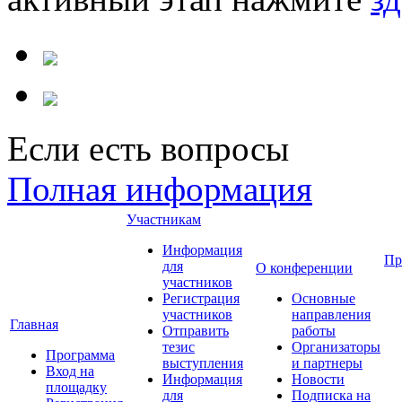
Если есть вопросы
Полная информация
Участникам
Информация
Пр
для
О конференции
участников
Регистрация
Основные
участников
направления
Главная
Отправить
работы
тезис
Организаторы
Программа
выступления
и партнеры
Вход на
Информация
Новости
площадку
для
Подписка на