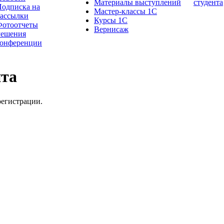
Материалы выступлений
студента
одписка на
Мастер-классы 1С
рассылки
Курсы 1С
Фотоотчеты
Вернисаж
Решения
конференции
йта
регистрации.