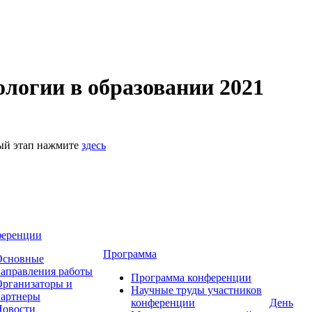
логии в образовании 2021
ный этап нажмите
здесь
ференции
Программа
Основные
аправления работы
Программа конференции
рганизаторы и
Научные труды участников
партнеры
конференции
День
Новости