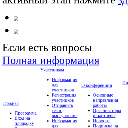
Если есть вопросы
Полная информация
Участникам
Информация
Пр
для
О конференции
участников
Регистрация
Основные
участников
направления
Главная
Отправить
работы
тезис
Организаторы
Программа
выступления
и партнеры
Вход на
Информация
Новости
площадку
для
Подписка на