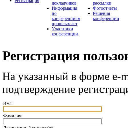
Регистрация
докладчиков
рассылки
Информация
Фотоотчеты
по
Решения
конференциям
конференции
прошлых лет
Участники
конференции
Регистрация пользо
На указанный в форме e-m
подтверждение регистрац
Имя:
Фамилия:
Логин (мин. 3 символа):
*