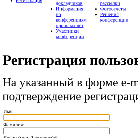
Регистрация
докладчиков
рассылки
Информация
Фотоотчеты
по
Решения
конференциям
конференции
прошлых лет
Участники
конференции
Регистрация пользо
На указанный в форме e-m
подтверждение регистрац
Имя:
Фамилия:
Логин (мин. 3 символа):
*