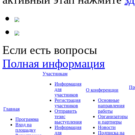
Если есть вопросы
Полная информация
Участникам
Информация
Пр
для
О конференции
участников
Регистрация
Основные
участников
направления
Главная
Отправить
работы
тезис
Организаторы
Программа
выступления
и партнеры
Вход на
Информация
Новости
площадку
для
Подписка на