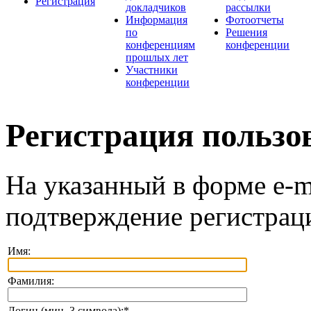
Регистрация
докладчиков
рассылки
Информация
Фотоотчеты
по
Решения
конференциям
конференции
прошлых лет
Участники
конференции
Регистрация пользо
На указанный в форме e-m
подтверждение регистрац
Имя:
Фамилия:
Логин (мин. 3 символа):
*