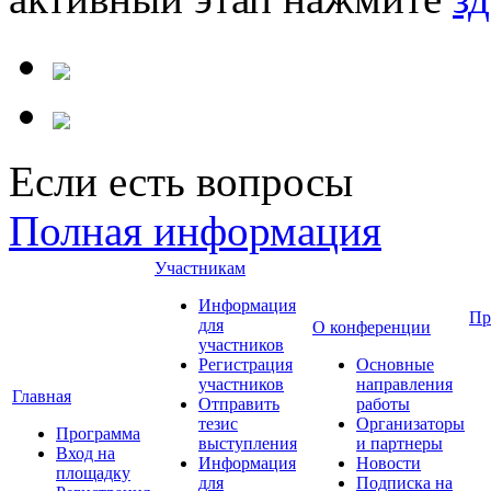
Если есть вопросы
Полная информация
Участникам
Информация
Пр
для
О конференции
участников
Регистрация
Основные
участников
направления
Главная
Отправить
работы
тезис
Организаторы
Программа
выступления
и партнеры
Вход на
Информация
Новости
площадку
для
Подписка на