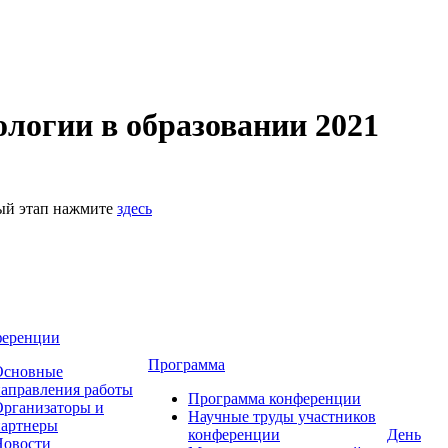
логии в образовании 2021
ный этап нажмите
здесь
ференции
Программа
Основные
аправления работы
Программа конференции
рганизаторы и
Научные труды участников
партнеры
конференции
День
Новости