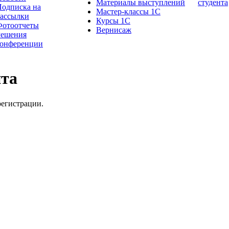
Материалы выступлений
студента
одписка на
Мастер-классы 1С
рассылки
Курсы 1С
Фотоотчеты
Вернисаж
Решения
конференции
йта
регистрации.