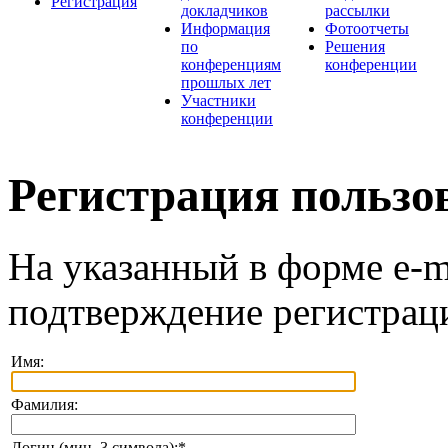
Регистрация
докладчиков
рассылки
Информация
Фотоотчеты
по
Решения
конференциям
конференции
прошлых лет
Участники
конференции
Регистрация пользо
На указанный в форме e-m
подтверждение регистрац
Имя:
Фамилия:
Логин (мин. 3 символа):
*