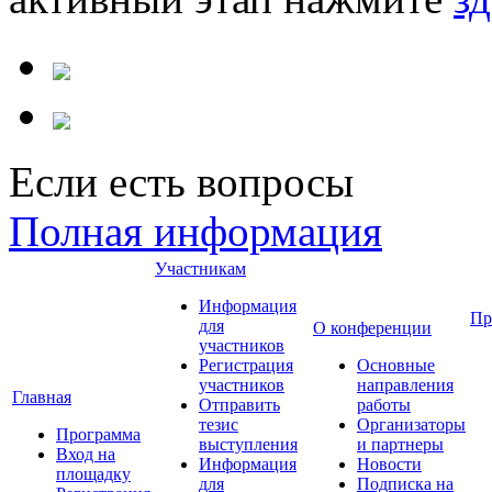
Если есть вопросы
Полная информация
Участникам
Информация
Пр
для
О конференции
участников
Регистрация
Основные
участников
направления
Главная
Отправить
работы
тезис
Организаторы
Программа
выступления
и партнеры
Вход на
Информация
Новости
площадку
для
Подписка на