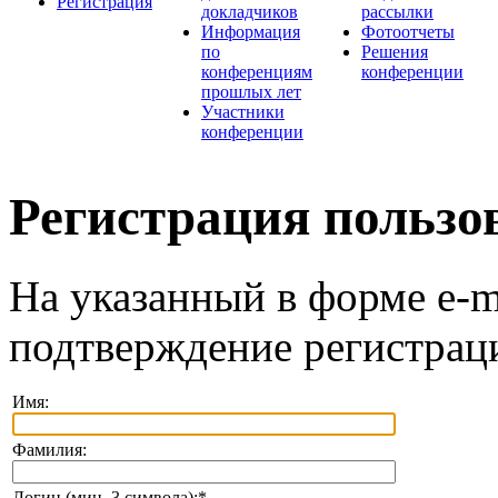
Регистрация
докладчиков
рассылки
Информация
Фотоотчеты
по
Решения
конференциям
конференции
прошлых лет
Участники
конференции
Регистрация пользо
На указанный в форме e-m
подтверждение регистрац
Имя:
Фамилия:
Логин (мин. 3 символа):
*