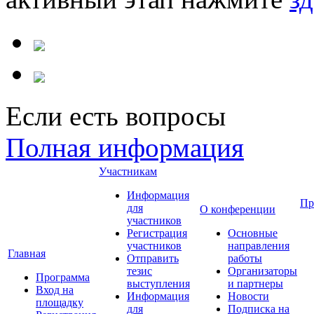
Если есть вопросы
Полная информация
Участникам
Информация
Пр
для
О конференции
участников
Регистрация
Основные
участников
направления
Главная
Отправить
работы
тезис
Организаторы
Программа
выступления
и партнеры
Вход на
Информация
Новости
площадку
для
Подписка на