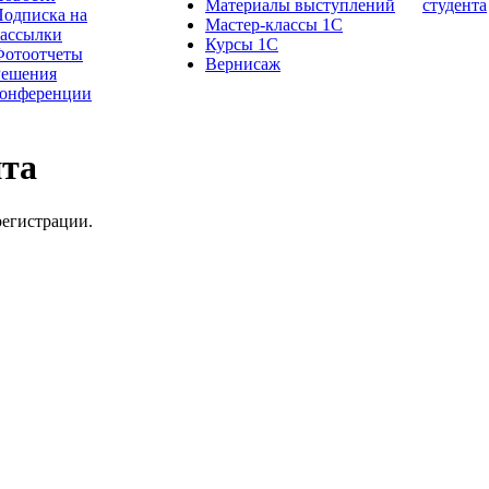
Материалы выступлений
студента
одписка на
Мастер-классы 1С
рассылки
Курсы 1С
Фотоотчеты
Вернисаж
Решения
конференции
йта
регистрации.