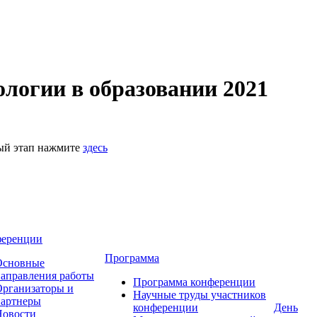
логии в образовании 2021
ный этап нажмите
здесь
ференции
Программа
Основные
аправления работы
Программа конференции
рганизаторы и
Научные труды участников
партнеры
конференции
День
Новости