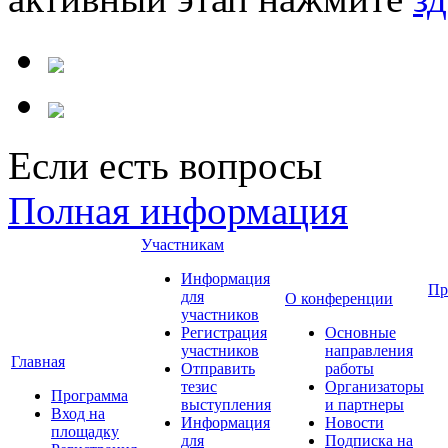
Если есть вопросы
Полная информация
Участникам
Информация
Пр
для
О конференции
участников
Регистрация
Основные
участников
направления
Главная
Отправить
работы
тезис
Организаторы
Программа
выступления
и партнеры
Вход на
Информация
Новости
площадку
для
Подписка на