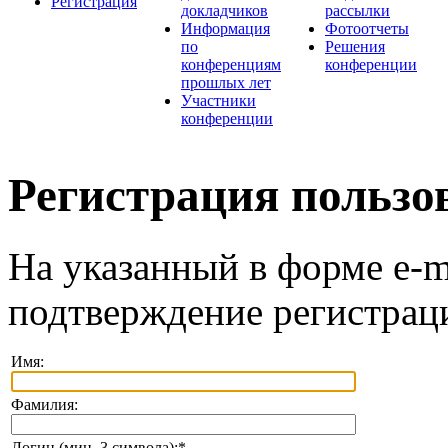
Регистрация
докладчиков
рассылки
Информация
Фотоотчеты
по
Решения
конференциям
конференции
прошлых лет
Участники
конференции
Регистрация пользо
На указанный в форме e-m
подтверждение регистрац
Имя:
Фамилия:
Логин (мин. 3 символа):
*