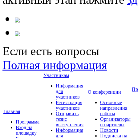
Если есть вопросы
Полная информация
Участникам
Информация
Пр
для
О конференции
участников
Регистрация
Основные
участников
направления
Главная
Отправить
работы
тезис
Организаторы
Программа
выступления
и партнеры
Вход на
Информация
Новости
площадку
для
Подписка на