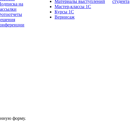
Материалы выступлений
студента
одписка на
Мастер-классы 1С
рассылки
Курсы 1С
Фотоотчеты
Вернисаж
Решения
конференции
онную форму.