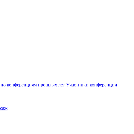
по конференциям прошлых лет
Участники конференции
саж