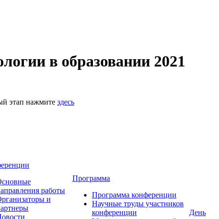
логии в образовании 2021
ный этап нажмите
здесь
ференции
Программа
Основные
аправления работы
Программа конференции
рганизаторы и
Научные труды участников
партнеры
конференции
День
Новости