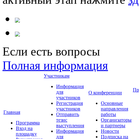
Если есть вопросы
Полная информация
Участникам
Информация
Пр
для
О конференции
участников
Регистрация
Основные
участников
направления
Главная
Отправить
работы
тезис
Организаторы
Программа
выступления
и партнеры
Вход на
Информация
Новости
площадку
для
Подписка на