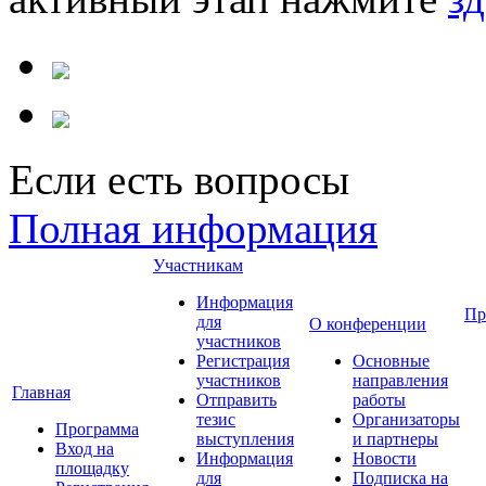
Если есть вопросы
Полная информация
Участникам
Информация
Пр
для
О конференции
участников
Регистрация
Основные
участников
направления
Главная
Отправить
работы
тезис
Организаторы
Программа
выступления
и партнеры
Вход на
Информация
Новости
площадку
для
Подписка на