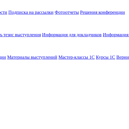
сти
Подписка на рассылки
Фотоотчеты
Решения конференции
ь тезис выступления
Информация для докладчиков
Информация 
ции
Материалы выступлений
Мастер-классы 1С
Курсы 1С
Верни