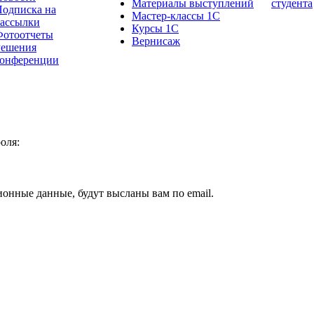
Материалы выступлений
студента
одписка на
Мастер-классы 1С
рассылки
Курсы 1С
Фотоотчеты
Вернисаж
Решения
конференции
оля:
ионные данные, будут высланы вам по email.