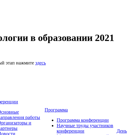
логии в образовании 2021
ный этап нажмите
здесь
ференции
Программа
Основные
аправления работы
Программа конференции
рганизаторы и
Научные труды участников
партнеры
конференции
День
Новости