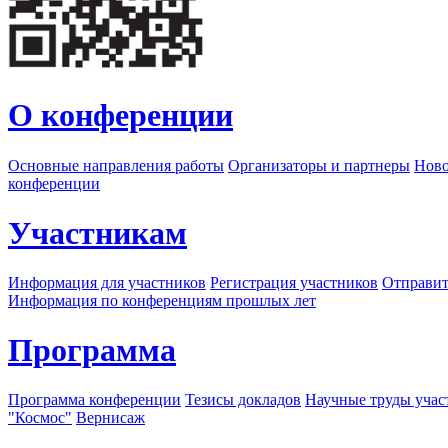
О конференции
Основные направления работы
Организаторы и партнеры
Ново
конференции
Участникам
Информация для участников
Регистрация участников
Отправит
Информация по конференциям прошлых лет
Программа
Программа конференции
Тезисы докладов
Научные труды учас
"Космос"
Вернисаж