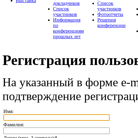
Выставка
докладчиков
Список
Список
участников
участников
Фотоотчеты
Информация
Решения
по
конференции
конференциям
прошлых лет
Регистрация пользо
На указанный в форме e-m
подтверждение регистрац
Имя:
Фамилия:
Логин (мин. 3 символа):
*