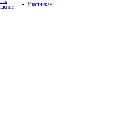
хать
Участникам
ещение