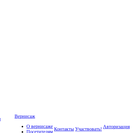
Вернисаж
я
О вернисаже
Авторизация
Контакты
Участвовать!
Посетителям