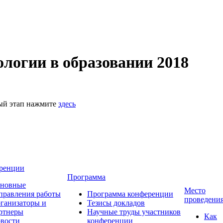
логии в образовании 2018
ный этап нажмите
здесь
ренции
Программа
новные
Место
правления работы
Программа конференции
проведени
ганизаторы и
Тезисы докладов
ртнеры
Научные труды участников
Как
вости
конференции