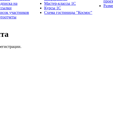
прое
дписка на
Мастер-классы 1С
Разм
ссылки
Курсы 1С
исок участников
Схема гостиницы "Космос"
тоотчеты
йта
регистрации.