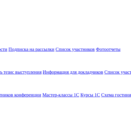
сти
Подписка на рассылки
Список участников
Фотоотчеты
ь тезис выступления
Информация для докладчиков
Список учас
тников конференции
Мастер-классы 1С
Курсы 1С
Схема гостин