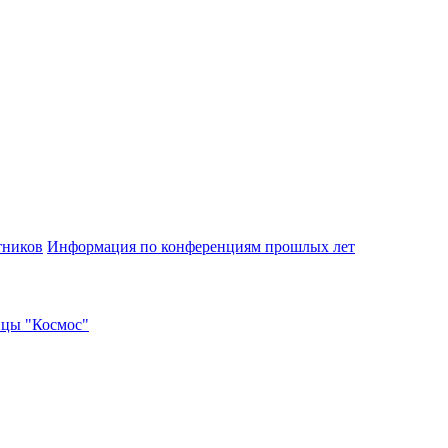
тников
Информация по конференциям прошлых лет
ицы "Космос"