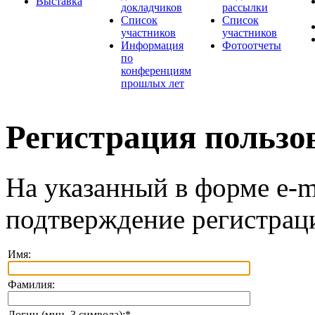
Выставка
докладчиков
рассылки
Список
Список
участников
участников
Информация
Фотоотчеты
по
конференциям
прошлых лет
Регистрация пользо
На указанный в форме e-m
подтверждение регистрац
Имя:
Фамилия:
Логин (мин. 3 символа):
*