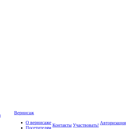
Вернисаж
я
О вернисаже
Авторизация
Контакты
Участвовать!
Посетителям