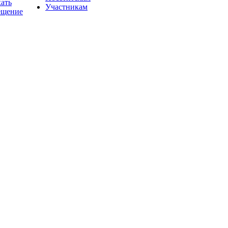
хать
Участникам
ещение