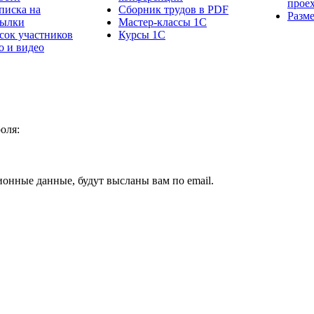
прое
писка на
Сборник трудов в PDF
Разм
сылки
Мастер-классы 1С
сок участников
Курсы 1С
о и видео
оля:
ионные данные, будут высланы вам по email.