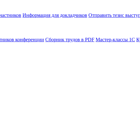
частников
Информация для докладчиков
Отправить тезис высту
тников конференции
Сборник трудов в PDF
Мастер-классы 1С
К