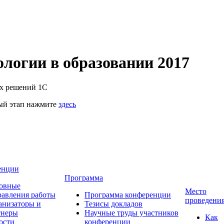
логии в образовании 2017
их решений 1С
ный этап нажмите
здесь
енции
Программа
овные
Место
равления работы
Программа конференции
проведени
анизаторы и
Тезисы докладов
тнеры
Научные труды участников
Как
ости
конференции